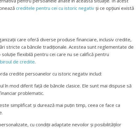
ernativă pentru persoanele aflate în această situație. În acest
ționează
creditele pentru cei cu istoric negativ
și ce opțiuni există
ganizații care oferă diverse produse financiare, inclusiv credite,
ri stricte ca băncile tradiționale. Acestea sunt reglementate de
oluție flexibilă pentru cei care nu se califică pentru
biroul de credite
.
rda credite persoanelor cu istoric negativ includ:
ul în mod diferit față de băncile clasice. Ele sunt mai dispuse să
financiar problematic.
ste simplificat și durează mai puțin timp, ceea ce face ca
e.
personalizate, cu condiții adaptate nevoilor și posibilităților