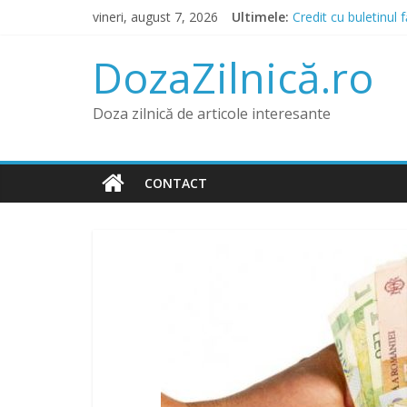
Skip
vineri, august 7, 2026
Ultimele:
Credit cu buletinul 
to
Prânz în Heraklion?
content
Lista IFN care acord
DozaZilnică.ro
Băncile și IFN-urile
Credit pentru Datorn
Doza zilnică de articole interesante
CONTACT