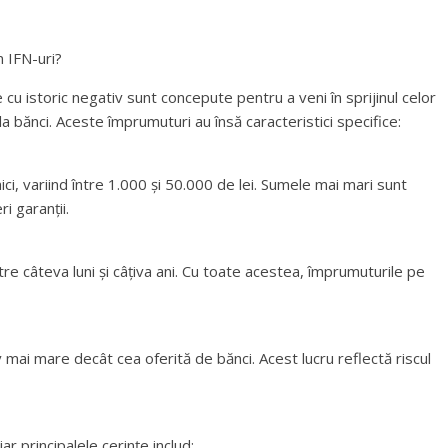
n IFN-uri?
u istoric negativ sunt concepute pentru a veni în sprijinul celor
 la bănci. Aceste împrumuturi au însă caracteristici specifice:
ici, variind între 1.000 și 50.000 de lei. Sumele mai mari sunt
ri garanții.
tre câteva luni și câțiva ani. Cu toate acestea, împrumuturile pe
mai mare decât cea oferită de bănci. Acest lucru reflectă riscul
 principalele cerințe includ: