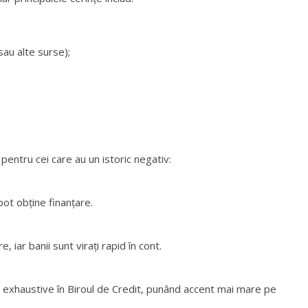
sau alte surse);
pentru cei care au un istoric negativ:
pot obține finanțare.
iar banii sunt virați rapid în cont.
ri exhaustive în Biroul de Credit, punând accent mai mare pe