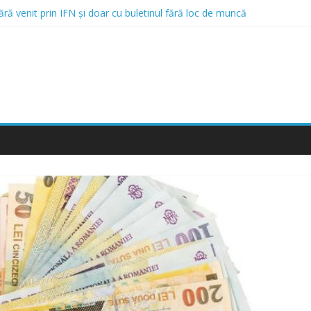
fără venit prin IFN și doar cu buletinul fără loc de muncă
 Mergi la Bellot Restaurant
ă credite online și opțiunea de a obține un credit online fără venit
 Care Acordă Credite cu Istoric Negativ
ici și Rău Platnici prin IFN