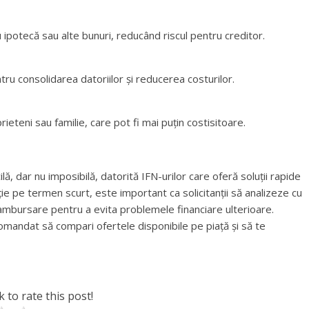
u ipotecă sau alte bunuri, reducând riscul pentru creditor.
entru consolidarea datoriilor și reducerea costurilor.
ieteni sau familie, care pot fi mai puțin costisitoare.
ilă, dar nu imposibilă, datorită IFN-urilor care oferă soluții rapide
uție pe termen scurt, este important ca solicitanții să analizeze cu
rambursare pentru a evita problemele financiare ulterioare.
omandat să compari ofertele disponibile pe piață și să te
k to rate this post!