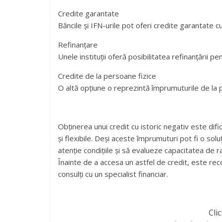
Credite garantate
Băncile și IFN-urile pot oferi credite garantate c
Refinanțare
Unele instituții oferă posibilitatea refinanțării p
Credite de la persoane fizice
O altă opțiune o reprezintă împrumuturile de la pr
Obținerea unui credit cu istoric negativ este dific
și flexibile. Deși aceste împrumuturi pot fi o sol
atenție condițiile și să evalueze capacitatea de 
Înainte de a accesa un astfel de credit, este rec
consulți cu un specialist financiar.
Clic