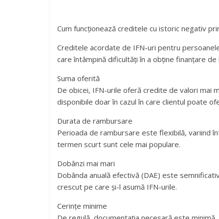
Cum funcționează creditele cu istoric negativ pri
Creditele acordate de IFN-uri pentru persoanele c
care întâmpină dificultăți în a obține finanțare de
Suma oferită
De obicei, IFN-urile oferă credite de valori mai m
disponibile doar în cazul în care clientul poate ofe
Durata de rambursare
Perioada de rambursare este flexibilă, variind în
termen scurt sunt cele mai populare.
Dobânzi mai mari
Dobânda anuală efectivă (DAE) este semnificativ 
crescut pe care și-l asumă IFN-urile.
Cerințe minime
De regulă, documentația necesară este minimă, iar