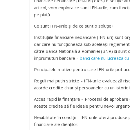
financiare nebancare (IFN-uri) oferă o soluție alt
articol, vom explora ce sunt IFN-urile, cum func
pe piață.
Ce sunt IFN-urile și de ce sunt o soluție?
Instituțiile financiare nebancare (IFN-uri) sunt or
dar care nu funcționează sub aceleași reglementă
către Banca Națională a României (BNR) și sunt o s
împrumuturi bancare –
banci care nu lucreaza cu 
Principalele motive pentru care IFN-urile pot aco
Reguli mai puțin stricte – IFN-urile evaluează risc
acorde credite chiar și persoanelor cu un istoric 
Acces rapid la finanțare – Procesul de aprobare e
aceste credite să fie ideale pentru nevoi urgent
Flexibilitate în condiții – IFN-urile oferă produse 
financiare ale clienților.