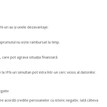
FN-uri au și unele dezavantaje:
împrumutul nu este rambursat la timp.
e, care pot agrava situația financiară.
IFN-uri simultan pot intra într-un cerc vicios al datoriilor.
egativ
e acordă credite persoanelor cu istoric negativ. Iată câteva