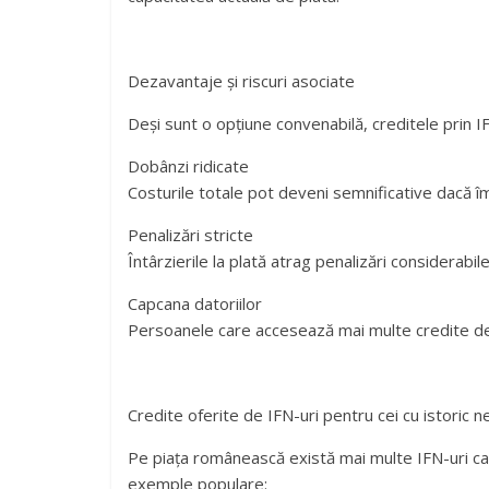
Dezavantaje și riscuri asociate
Deși sunt o opțiune convenabilă, creditele prin I
Dobânzi ridicate
Costurile totale pot deveni semnificative dacă 
Penalizări stricte
Întârzierile la plată atrag penalizări considerabil
Capcana datoriilor
Persoanele care accesează mai multe credite de la 
Credite oferite de IFN-uri pentru cei cu istoric n
Pe piața românească există mai multe IFN-uri car
exemple populare: