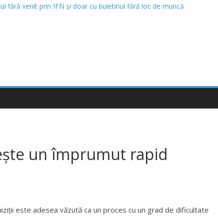
nul fără venit prin IFN și doar cu buletinul fără loc de muncă
on? Mergi la Bellot Restaurant
cordă credite online și opțiunea de a obține un credit online fără venit
rile Care Acordă Credite cu Istoric Negativ
tornici și Rău Platnici prin IFN
vește un împrumut rapid
iziții este adesea văzută ca un proces cu un grad de dificultate