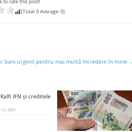
k to rate this post!
[Total:
0
Average:
0
]
ac bani urgent pentru mai multă încredere în mine
alfi IFN și creditele
e 12, 2022