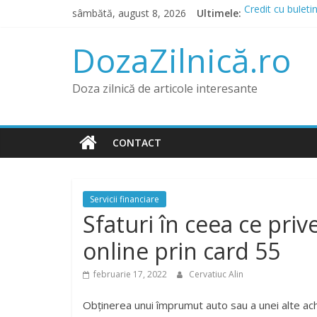
Skip
sâmbătă, august 8, 2026
Ultimele:
Credit cu buleti
to
Prânz în Herakli
content
Lista IFN care a
DozaZilnică.ro
Băncile și IFN-u
Credit pentru Da
Doza zilnică de articole interesante
CONTACT
Servicii financiare
Sfaturi în ceea ce pri
online prin card 55
februarie 17, 2022
Cervatiuc Alin
Obținerea unui împrumut auto sau a unei alte ach