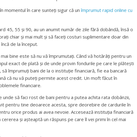
ă în momentul în care sunteți sigur că un
împrumut rapid online cu
Card 45, 55 și 90, au un anumit număr de zile fără dobândă, însă o
rați chiar și mai mult și să faceți costuri suplimentare doar din
 încă de la început.
el mai bine este să nu vă împrumutați. Când vă hotărâți pentru un
impul exact de plată și de unde provin fondurile pe care le plătești
 să împrumuți bani de la o instituție financiară, fie ea bancară
ă că nu vă puteți permite acest credit. Un moft făcut în
oblemele financiare.
 de unde să faci rost de bani pentru a putea achita rata dobânzii,
vit pentru tine deoarece acesta, spre deorebire de cardurile în
entru orice produs ai avea nevoie. Accesează instituția financiară
ă cererea și așteaptă un răspuns pe care îl vei primi în cel mai