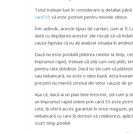
Totul trebuie luat în considerare și detaliat pân
card 55
vă este potrivit pentru nevoile zilnice.
Într-adevăr, aceste tipuri de carduri, cum ar fi 
dată cu depășirea acestor zile riscați să vă îndato
cauza faptului că nu ați analizat situația în amănut
Dacă nu este posibilă plătirea ratelor la timp, c
împrumut rapid, trebuie să știți cum veți plăti, t
pentru rata dobânzii. Dacă nu știi cum să plătești,
sau nebancară, nu este o idee bună. Asta înseamn
prezent nu merită stresul din viitor cauzat de pr
Așa că, dacă ai un plan bine întocmit, știi cum și
un împrumut rapid online prin card 55 este potri
rate, îți oferă acces garantat în orice magazin, p
nebancară cu care îți dorești să colaborezi, aplic
scurt timp posibil.