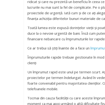
ridicat și care nu prezintă un beneficiu în ceea 
lucrurile nu mai sunt la fel de complicate. Pe o pla
proiectele de urgență. Iată cum și de ce ați aleg
finanța achiziția diferitelor bunuri materiale de c
Toată lumea este expusă dorințelor vieții și poat
duce la o nevoie urgentă de bani. Însă cum putem
financiare nebancare cu împrumuturile lor rapide
Ce ar trebui să știți înainte de a face un
împrumut
Împrumuturile rapide trebuie gestionate în mod re
clienți
Un împrumut rapid este unul pe termen scurt. Așa
proiectelor pe termen îndelungat. Având în veder
foarte convenabil pentru majoritatea clienților. C
telefoanele mobile.
Tocmai din cauza facilității cu care aceste împrum
moment ca mai apoi urmând o altă dificultate fi