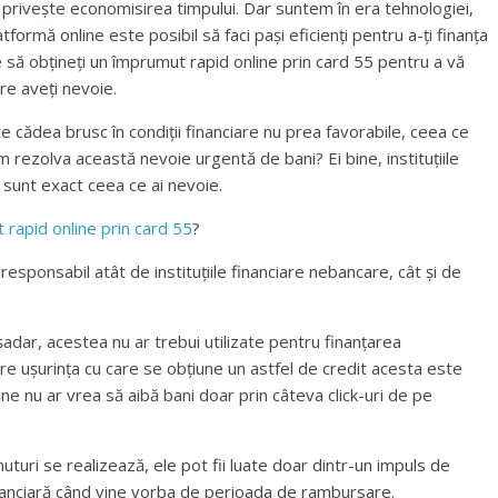
ce privește economisirea timpului. Dar suntem în era tehnologiei,
tformă online este posibil să faci pași eficienți pentru a-ți finanța
e să obțineți un împrumut rapid online prin card 55 pentru a vă
are aveți nevoie.
e cădea brusc în condiții financiare nu prea favorabile, ceea ce
 rezolva această nevoie urgentă de bani? Ei bine, instituțiile
 sunt exact ceea ce ai nevoie.
 rapid online prin card 55
?
sponsabil atât de instituțiile financiare nebancare, cât și de
dar, acestea nu ar trebui utilizate pentru finanțarea
e ușurința cu care se obțiune un astfel de credit acesta este
ine nu ar vrea să aibă bani doar prin câteva click-uri de pe
uturi se realizează, ele pot fii luate doar dintr-un impuls de
nanciară când vine vorba de perioada de rambursare.