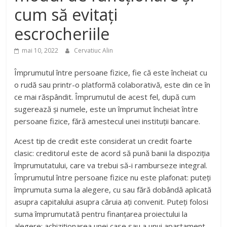
cum să evitați
escrocheriile
mai 10, 2022
Cervatiuc Alin
Împrumutul între persoane fizice, fie că este încheiat cu
o rudă sau printr-o platformă colaborativă, este din ce în
ce mai răspândit. Împrumutul de acest fel, după cum
sugerează și numele, este un împrumut încheiat între
persoane fizice, fără amestecul unei instituții bancare.
Acest tip de credit este considerat un credit foarte
clasic: creditorul este de acord să pună banii la dispoziția
împrumutatului, care va trebui să-i ramburseze integral.
Împrumutul între persoane fizice nu este plafonat: puteți
împrumuta suma la alegere, cu sau fără dobândă aplicată
asupra capitalului asupra căruia ați convenit. Puteți folosi
suma împrumutată pentru finanțarea proiectului la
alegere: achiziționarea unei case sau a unui apartament,