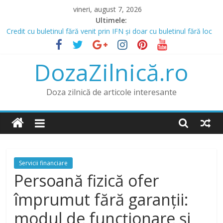
Skip
vineri, august 7, 2026
to
Ultimele:
content
Credit cu buletinul fără venit prin IFN și doar cu buletinul fără loc
de muncă
Prânz în Heraklion? Mergi la Bellot Restaurant
DozaZilnică.ro
Lista IFN care acordă credite online și opțiunea de a obține un
credit online fără venit
Băncile și IFN-urile Care Acordă Credite cu Istoric Negativ
Doza zilnică de articole interesante
Credit pentru Datornici și Rău Platnici prin IFN
Servicii financiare
Persoană fizică ofer
împrumut fără garanții:
modul de funcționare și