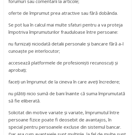
forumuri sau comentarii la articole;
oferte de împrumut prea atractive sau fără dobânda.
Se pot lua în calcul mai multe sfaturi pentru a va proteja
împotriva împrumuturilor frauduloase între persoane:
nu furnizați niciodată detalii personale și bancare fără a-l
cunoaște pe interlocutor;
accesează platformele de profesioniști recunoscuți și
aprobați;
faceți un împrumut de la cineva în care aveți încredere;
nu plătiți nicio sumă de bani înainte că suma împrumutată
să fie eliberată.
Solicitat din motive variate și variate, împrumutul între
persoane fizice poate fi deosebit de avantajos, în
special pentru persoanele excluse din sistemul bancar.
Dar așa cum avantajele sunt multiple, la fel de multe sunt