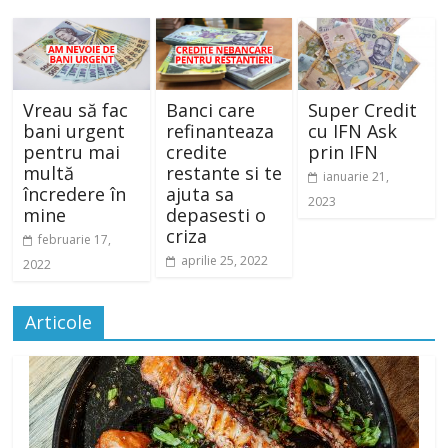
Vreau să fac
Banci care
Super Credit
bani urgent
refinanteaza
cu IFN Ask
pentru mai
credite
prin IFN
multă
restante si te
ianuarie 21,
încredere în
ajuta sa
2023
mine
depasesti o
criza
februarie 17,
aprilie 25, 2022
2022
Articole