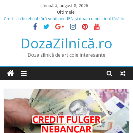
Skip
sâmbătă, august 8, 2026
to
Ultimele:
content
Credit cu buletinul fără venit prin IFN și doar cu buletinul fără loc
de muncă
Prânz în Heraklion? Mergi la Bellot Restaurant
DozaZilnică.ro
Lista IFN care acordă credite online și opțiunea de a obține un
credit online fără venit
Băncile și IFN-urile Care Acordă Credite cu Istoric Negativ
Doza zilnică de articole interesante
Credit pentru Datornici și Rău Platnici prin IFN