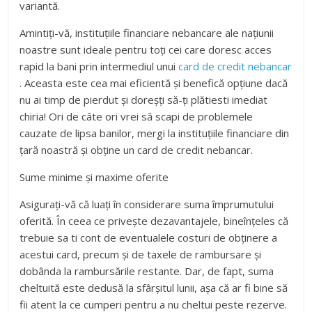
variantă.
Amintiți-vă, instituțiile financiare nebancare ale națiunii
noastre sunt ideale pentru toți cei care doresc acces
rapid la bani prin intermediul unui
card de credit nebancar
. Aceasta este cea mai eficientă și benefică opțiune dacă
nu ai timp de pierdut și doreșți să-ți plătiesti imediat
chiria! Ori de câte ori vrei să scapi de problemele
cauzate de lipsa banilor, mergi la instituțiile financiare din
țară noastră și obține un card de credit nebancar.
Sume minime și maxime oferite
Asigurați-vă că luați în considerare suma împrumutului
oferită. În ceea ce privește dezavantajele, bineînțeles că
trebuie sa ti cont de eventualele costuri de obținere a
acestui card, precum și de taxele de rambursare și
dobânda la rambursările restante. Dar, de fapt, suma
cheltuită este dedusă la sfârșitul lunii, așa că ar fi bine să
fii atent la ce cumperi pentru a nu cheltui peste rezerve.