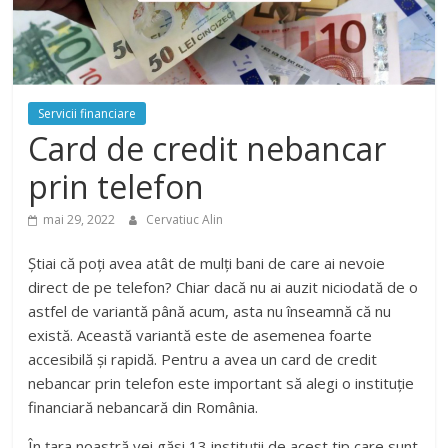
Servicii financiare
Card de credit nebancar
prin telefon
mai 29, 2022
Cervatiuc Alin
Știai că poți avea atât de mulți bani de care ai nevoie
direct de pe telefon? Chiar dacă nu ai auzit niciodată de o
astfel de variantă până acum, asta nu înseamnă că nu
există. Această variantă este de asemenea foarte
accesibilă și rapidă. Pentru a avea un card de credit
nebancar prin telefon este important să alegi o instituție
financiară nebancară din România.
În țara noastră vei găsi 13 instituții de acest tip care sunt