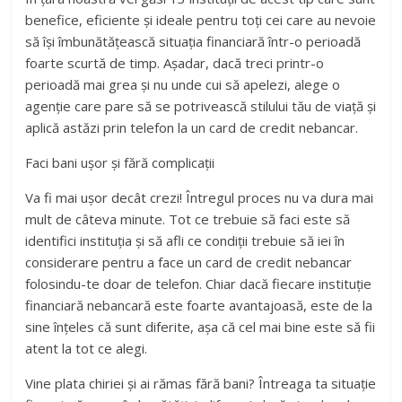
benefice, eficiente și ideale pentru toți cei care au nevoie
să își îmbunătățească situația financiară într-o perioadă
foarte scurtă de timp. Așadar, dacă treci printr-o
perioadă mai grea și nu unde cui să apelezi, alege o
agenție care pare să se potrivească stilului tău de viață și
aplică astăzi prin telefon la un card de credit nebancar.
Faci bani ușor și fără complicații
Va fi mai ușor decât crezi! Întregul proces nu va dura mai
mult de câteva minute. Tot ce trebuie să faci este să
identifici instituția și să afli ce condiții trebuie să iei în
considerare pentru a face un card de credit nebancar
folosindu-te doar de telefon. Chiar dacă fiecare instituție
financiară nebancară este foarte avantajoasă, este de la
sine înțeles că sunt diferite, așa că cel mai bine este să fii
atent la tot ce alegi.
Vine plata chiriei și ai rămas fără bani? Întreaga ta situație