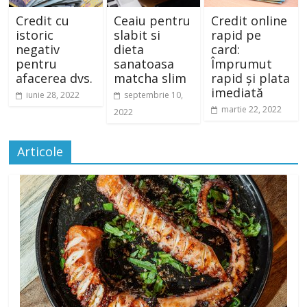
Credit cu
Ceaiu pentru
Credit online
istoric
slabit si
rapid pe
negativ
dieta
card:
pentru
sanatoasa
Împrumut
afacerea dvs.
matcha slim
rapid și plata
imediată
iunie 28, 2022
septembrie 10,
martie 22, 2022
2022
Articole