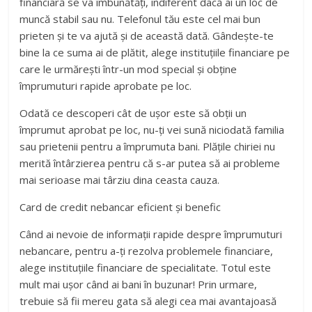
financiară se va îmbunătăți, indiferent dacă ai un loc de
muncă stabil sau nu. Telefonul tău este cel mai bun
prieten și te va ajută și de această dată. Gândește-te
bine la ce suma ai de plătit, alege instituțiile financiare pe
care le urmărești într-un mod special și obține
împrumuturi rapide aprobate pe loc.
Odată ce descoperi cât de ușor este să obții un
împrumut aprobat pe loc, nu-ți vei sună niciodată familia
sau prietenii pentru a împrumuta bani. Plățile chiriei nu
merită întârzierea pentru că s-ar putea să ai probleme
mai serioase mai târziu dina ceasta cauza.
Card de credit nebancar eficient și benefic
Când ai nevoie de informații rapide despre împrumuturi
nebancare, pentru a-ți rezolva problemele financiare,
alege instituțiile financiare de specialitate. Totul este
mult mai ușor când ai bani în buzunar! Prin urmare,
trebuie să fii mereu gata să alegi cea mai avantajoasă