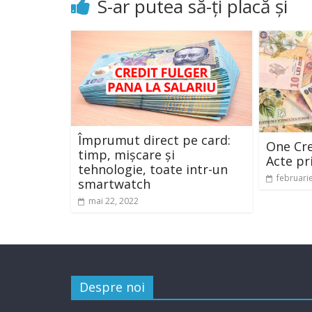
S-ar putea să-ți placă și
Împrumut direct pe card:
One Cre
timp, mișcare și
Acte pr
tehnologie, toate intr-un
februari
smartwatch
mai 22, 2022
Despre noi