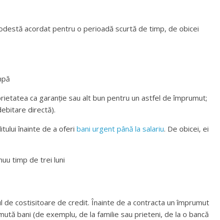
odestă acordat pentru o perioadă scurtă de timp, de obicei
mpă
rietatea ca garanție sau alt bun pentru un astfel de împrumut;
debitare directă).
itului înainte de a oferi
bani urgent până la salariu
. De obicei, ei
uu timp de trei luni
l de costisitoare de credit. Înainte de a contracta un împrumut
umută bani (de exemplu, de la familie sau prieteni, de la o bancă