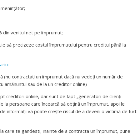
amenințător;
% din venitul net pe împrumut;
buie să precizeze costul împrumutului pentru creditul până la
ariu
:
ență (nu contractați un împrumut dacă nu vedeți un număr de
cu amănuntul sau de la un creditor online)
pt creditori online, dar sunt de fapt „generatori de clienți
 de la persoane care încearcă să obțină un împrumut, apoi le
 de informații vă poate crește riscul de a deveni o victimă de furt
dit la care te gandesti, inainte de a contracta un împrumut, pune