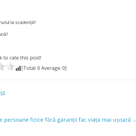
utul la scadență?
ună?
k to rate this post!
[Total:
0
Average:
0
]
nță
e persoane fizice fără garanții fac viața mai ușoară