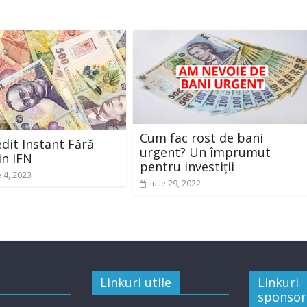
Cum fac rost de bani
dit Instant Fără
urgent? Un împrumut
in IFN
pentru investiții
e 4, 2023
iulie 29, 2022
Linkuri utile
Linkuri
sponsor