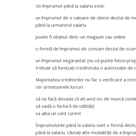
Un împrumut până la salariu este:
un împrumut de o valoare de obicei destul de m
până la urmatorul salariu
poate fi obţinut dintr-un magazin sau online
o formă de împrumut de consum destul de scu
un împrumut negarantat (nu vă puteți folosi prop
trebuie să furnizați creditorului o autorizație de 
Majoritatea creditorilor nu fac o verificare a cred
cer urmatoarele lucruri:
să se facă dovada că ati avut loc de muncă contin
să vadă o factură de utilități)
sa aiba un cont curent
Împrumuturile până la salariu sunt o formă destu
până la salariu, căutați alte modalități de a împr