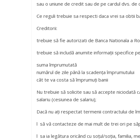
sau o uniune de credit sau de pe cardul dvs. de c
Ce reguli trebuie sa respecti daca vrei sa obtii b
Creditorii:
trebuie să fie autorizati de Banca Nationala a Rom
trebuie să includă anumite informații specifice p
suma împrumutată
numărul de zile până la scadența împrumutului
cât te va costa să împrumuți banii
Nu trebuie să solicite sau să accepte niciodată
salariu (cesiunea de salariu);
Dacă nu ați respectat termenii contractului de îm
l să vă contacteze de mai mult de trei ori pe săp
l sa ia legătura oricând cu soțul/soția, familia, mem