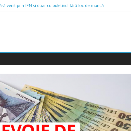
fără venit prin IFN și doar cu buletinul fără loc de muncă
 Mergi la Bellot Restaurant
ă credite online și opțiunea de a obține un credit online fără venit
 Care Acordă Credite cu Istoric Negativ
ici și Rău Platnici prin IFN