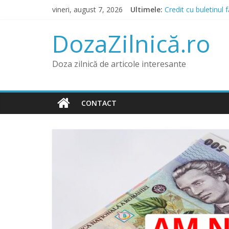
Skip
vineri, august 7, 2026
Ultimele:
Credit cu buletinul 
to
Prânz în Heraklion?
content
Lista IFN care acord
DozaZilnică.ro
Băncile și IFN-urile
Credit pentru Datorn
Doza zilnică de articole interesante
CONTACT