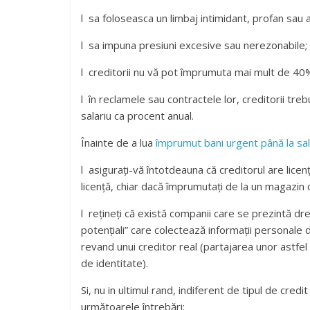
l sa foloseasca un limbaj intimidant, profan sau 
l sa impuna presiuni excesive sau nerezonabile;
l creditorii nu vă pot împrumuta mai mult de 40
l în reclamele sau contractele lor, creditorii tre
salariu ca procent anual.
Înainte de a lua
împrumut bani urgent până la sal
l asigurați-vă întotdeauna că creditorul are lic
licență, chiar dacă împrumutați de la un magazin 
l rețineți că există companii care se prezintă dre
potențiali” care colectează informații personale
revand unui creditor real (partajarea unor astfel
de identitate).
Si, nu in ultimul rand, indiferent de tipul de cre
următoarele întrebări: