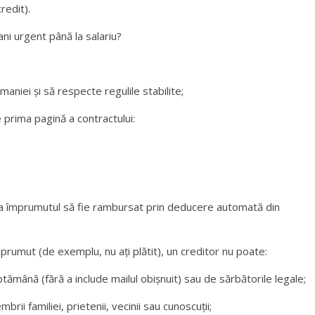
redit).
ani urgent până la salariu?
aniei și să respecte regulile stabilite;
e prima pagină a contractului:
 ca împrumutul să fie rambursat prin deducere automată din
prumut (de exemplu, nu ați plătit), un creditor nu poate:
tămână (fără a include mailul obișnuit) sau de sărbătorile legale;
brii familiei, prietenii, vecinii sau cunoscuții;