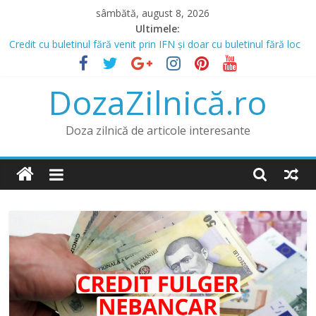
Skip
sâmbătă, august 8, 2026
to
Ultimele:
content
Credit cu buletinul fără venit prin IFN și doar cu buletinul fără loc
de muncă
Prânz în Heraklion? Mergi la Bellot Restaurant
DozaZilnică.ro
Lista IFN care acordă credite online și opțiunea de a obține un
credit online fără venit
Băncile și IFN-urile Care Acordă Credite cu Istoric Negativ
Doza zilnică de articole interesante
Credit pentru Datornici și Rău Platnici prin IFN