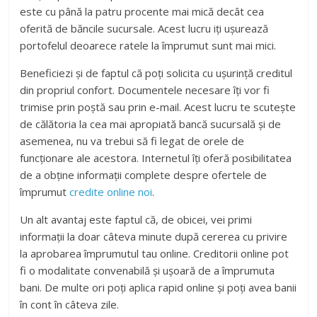
este cu până la patru procente mai mică decât cea
oferită de băncile sucursale. Acest lucru iți ușurează
portofelul deoarece ratele la împrumut sunt mai mici.
Beneficiezi și de faptul că poți solicita cu ușurință creditul
din propriul confort. Documentele necesare îți vor fi
trimise prin poștă sau prin e-mail. Acest lucru te scutește
de călătoria la cea mai apropiată bancă sucursală și de
asemenea, nu va trebui să fi legat de orele de
funcționare ale acestora. Internetul îți oferă posibilitatea
de a obține informații complete despre ofertele de
împrumut
credite online noi
.
Un alt avantaj este faptul că, de obicei, vei primi
informații la doar câteva minute după cererea cu privire
la aprobarea împrumutul tau online. Creditorii online pot
fi o modalitate convenabilă și ușoară de a împrumuta
bani. De multe ori poți aplica rapid online și poți avea banii
în cont în câteva zile.