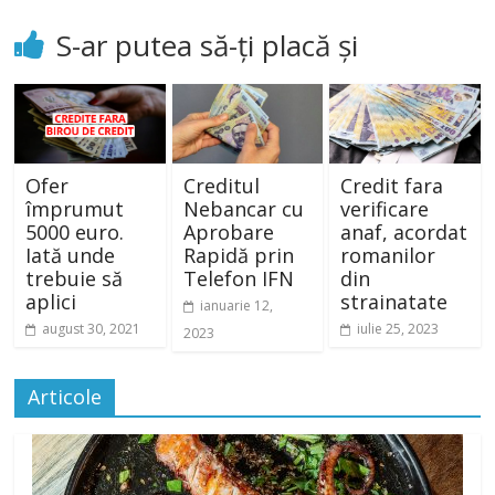
S-ar putea să-ți placă și
Ofer
Creditul
Credit fara
împrumut
Nebancar cu
verificare
5000 euro.
Aprobare
anaf, acordat
Iată unde
Rapidă prin
romanilor
trebuie să
Telefon IFN
din
aplici
strainatate
ianuarie 12,
august 30, 2021
iulie 25, 2023
2023
Articole