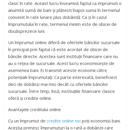
clasic în rate. Aceast lucru înseamnă faptul ca imprumuti o
anumită sumă de bani și plătesti înapoi suma în termenul
convenit în rate lunare plus dobândă. Ca și în cazul
împrumutului în rate, termenul minim este de obicei de
douăsprezece luni.
Un împrumut online diferă de ofertele băncilor sucursale
în principal prin faptul că este acordat de obicei de
băncile directe. Acestea sunt instituții financiare care nu
au o rețea de sucursale. Acest lucru economisește de
asemenea bani. Ei transmit aceste economii către
potențialii împrumutați. Ca parte interesată, beneficiezi
deci de dobânzi mai mici decât cu ofertele băncilor
sucursale. Între timp, însă, instituțiile financiare clasice
oferă și credite online.
Avantajele creditului online
Cu un împrumut de
credite online noi
poți economisi bani.
Aceștia primesc împrumuturi la o rată a dobânzii care