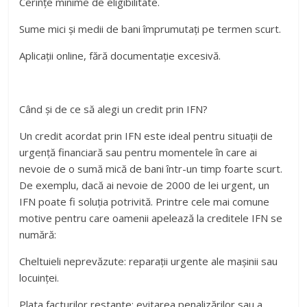
Cerințe minime de eligibilitate.
Sume mici și medii de bani împrumutați pe termen scurt.
Aplicații online, fără documentație excesivă.
Când și de ce să alegi un credit prin IFN?
Un credit acordat prin IFN este ideal pentru situații de
urgență financiară sau pentru momentele în care ai
nevoie de o sumă mică de bani într-un timp foarte scurt.
De exemplu, dacă ai nevoie de 2000 de lei urgent, un
IFN poate fi soluția potrivită. Printre cele mai comune
motive pentru care oamenii apelează la creditele IFN se
numără:
Cheltuieli neprevăzute: reparații urgente ale mașinii sau
locuinței.
Plata facturilor restante: evitarea penalizărilor sau a