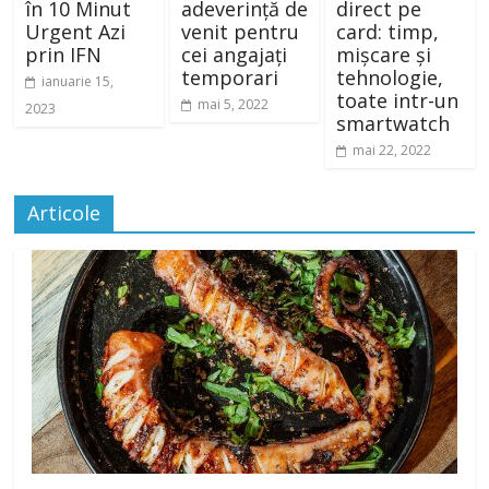
în 10 Minut
adeverință de
direct pe
Urgent Azi
venit pentru
card: timp,
prin IFN
cei angajați
mișcare și
temporari
tehnologie,
ianuarie 15,
toate intr-un
mai 5, 2022
2023
smartwatch
mai 22, 2022
Articole