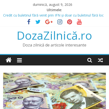
Skip
duminică, august 9, 2026
to
Ultimele:
content
Credit cu buletinul fără venit prin IFN și doar cu buletinul fără loc
de muncă
Prânz în Heraklion? Mergi la Bellot Restaurant
DozaZilnică.ro
Lista IFN care acordă credite online și opțiunea de a obține un
credit online fără venit
Băncile și IFN-urile Care Acordă Credite cu Istoric Negativ
Doza zilnică de articole interesante
Credit pentru Datornici și Rău Platnici prin IFN