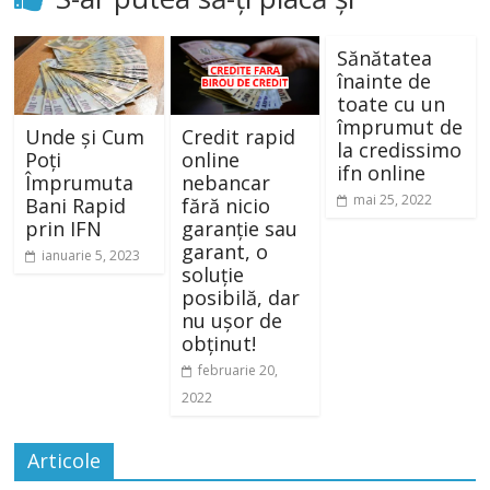
Sănătatea
înainte de
toate cu un
împrumut de
Unde și Cum
Credit rapid
la credissimo
Poți
online
ifn online
Împrumuta
nebancar
mai 25, 2022
Bani Rapid
fără nicio
prin IFN
garanție sau
garant, o
ianuarie 5, 2023
soluție
posibilă, dar
nu ușor de
obținut!
februarie 20,
2022
Articole