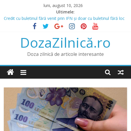
Skip
luni, august 10, 2026
to
Ultimele:
content
Credit cu buletinul fără venit prin IFN și doar cu buletinul fără loc
de muncă
Prânz în Heraklion? Mergi la Bellot Restaurant
DozaZilnică.ro
Lista IFN care acordă credite online și opțiunea de a obține un
credit online fără venit
Băncile și IFN-urile Care Acordă Credite cu Istoric Negativ
Doza zilnică de articole interesante
Credit pentru Datornici și Rău Platnici prin IFN