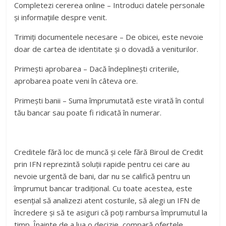
Completezi cererea online – Introduci datele personale
și informațiile despre venit.
Trimiți documentele necesare – De obicei, este nevoie
doar de cartea de identitate și o dovadă a veniturilor.
Primești aprobarea – Dacă îndeplinești criteriile,
aprobarea poate veni în câteva ore.
Primești banii – Suma împrumutată este virată în contul
tău bancar sau poate fi ridicată în numerar.
Creditele fără loc de muncă și cele fără Biroul de Credit
prin IFN reprezintă soluții rapide pentru cei care au
nevoie urgentă de bani, dar nu se califică pentru un
împrumut bancar tradițional. Cu toate acestea, este
esențial să analizezi atent costurile, să alegi un IFN de
încredere și să te asiguri că poți rambursa împrumutul la
timp. Înainte de a lua o decizie, compară ofertele