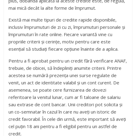
plus, dobânda aplicată la aceste credite este, de regulă,
mai mică decât la alte forme de împrumut.
Există mai multe tipuri de credite rapide disponibile,
inclusiv împrumuturi de zi cu zi, împrumuturi personale și
împrumuturi în rate online. Fiecare variantă vine cu
propriile criterii și cerințe, motiv pentru care este
esențial să studiați fiecare opțiune înainte de a aplica.
Pentru a fi aprobat pentru un credit fără verificare ANAF,
trebuie, de obicei, să îndepliniți anumite criterii. Printre
acestea se numără prezența unei surse regulate de
venit, un act de identitate valabil și un cont curent. De
asemenea, se poate cere furnizarea de dovezi
referitoare la venitul lunar, cum ar fi taloane de salariu
sau extrase de cont bancar. Unii creditori pot solicita și
un co-semnatar în cazul în care nu aveți un istoric de
credit favorabil. În cele din urmă, este important să aveți
cel puțin 18 ani pentru a fi eligibil pentru un astfel de
credit.