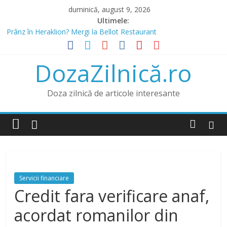
Skip
duminică, august 9, 2026
to
Ultimele:
content
Prânz în Heraklion? Mergi la Bellot Restaurant
Lista IFN care acordă credite online și opțiunea de a obține un
credit online fără venit
DozaZilnică.ro
Băncile și IFN-urile Care Acordă Credite cu Istoric Negativ
Credit pentru Datornici și Rău Platnici prin IFN
Credit cu buletinul fără venit prin IFN și doar cu buletinul fără loc
Doza zilnică de articole interesante
de muncă
Servicii financiare
Credit fara verificare anaf,
acordat romanilor din