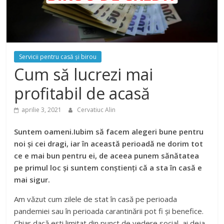
Servicii pentru casă şi birou
Cum să lucrezi mai
profitabil de acasă
aprilie 3, 2021
Cervatiuc Alin
Suntem oameni.Iubim să facem alegeri bune pentru
noi și cei dragi, iar în această perioadă ne dorim tot
ce e mai bun pentru ei, de aceea punem sănătatea
pe primul loc și suntem conștienți că a sta în casă e
mai sigur.
Am văzut cum zilele de stat în casă pe perioada
pandemiei sau în perioada carantinării pot fi și benefice.
Chiar dacă ești limitat din punct de vedere social, ai deja