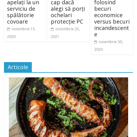
apelați la un
cap dacă
folosind
serviciu de
alegi să porți
becuri
spălătorie
ochelari
economice
covoare
protecție PC
versus becuri
incandescent
noiembrie 15,
octombrie 25,
e
2020
2021
noiembrie 30,
2020
Articole