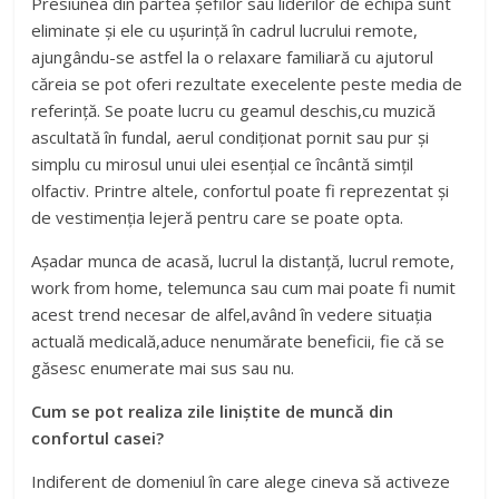
Presiunea din partea șefilor sau liderilor de echipă sunt
eliminate și ele cu ușurință în cadrul lucrului remote,
ajungându-se astfel la o relaxare familiară cu ajutorul
căreia se pot oferi rezultate execelente peste media de
referință. Se poate lucru cu geamul deschis,cu muzică
ascultată în fundal, aerul condiționat pornit sau pur și
simplu cu mirosul unui ulei esențial ce încântă simțil
olfactiv. Printre altele, confortul poate fi reprezentat și
de vestimenția lejeră pentru care se poate opta.
Așadar munca de acasă, lucrul la distanță, lucrul remote,
work from home, telemunca sau cum mai poate fi numit
acest trend necesar de alfel,având în vedere situația
actuală medicală,aduce nenumărate beneficii, fie că se
găsesc enumerate mai sus sau nu.
Cum se pot realiza zile liniștite de muncă din
confortul casei?
Indiferent de domeniul în care alege cineva să activeze