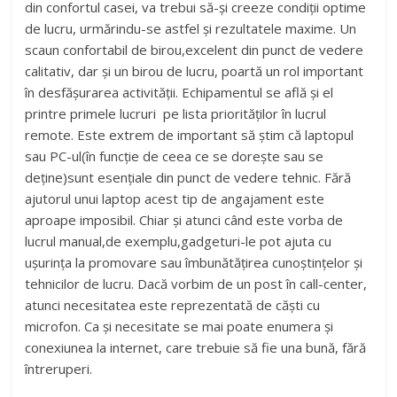
din confortul casei, va trebui să-și creeze condiții optime
de lucru, urmărindu-se astfel și rezultatele maxime. Un
scaun confortabil de birou,excelent din punct de vedere
calitativ, dar și un birou de lucru, poartă un rol important
în desfășurarea activității. Echipamentul se află și el
printre primele lucruri pe lista priorităților în lucrul
remote. Este extrem de important să știm că laptopul
sau PC-ul(în funcție de ceea ce se dorește sau se
deține)sunt esențiale din punct de vedere tehnic. Fără
ajutorul unui laptop acest tip de angajament este
aproape imposibil. Chiar și atunci când este vorba de
lucrul manual,de exemplu,gadgeturi-le pot ajuta cu
ușurința la promovare sau îmbunătățirea cunoștințelor și
tehnicilor de lucru. Dacă vorbim de un post în call-center,
atunci necesitatea este reprezentată de căști cu
microfon. Ca și necesitate se mai poate enumera și
conexiunea la internet, care trebuie să fie una bună, fără
întreruperi.