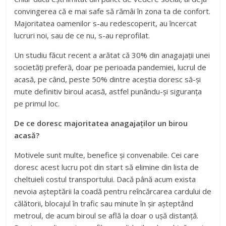
convingerea că e mai safe să rămâi în zona ta de confort.
Majoritatea oamenilor s-au redescoperit, au încercat
lucruri noi, sau de ce nu, s-au reprofilat.
Un studiu făcut recent a arătat că 30% din anagajații unei
societăți preferă, doar pe perioada pandemiei, lucrul de
acasă, pe când, peste 50% dintre aceștia doresc să-și
mute definitiv biroul acasă, astfel punându-și siguranța
pe primul loc.
De ce doresc majoritatea anagajaților un birou
acasă?
Motivele sunt multe, benefice și convenabile. Cei care
doresc acest lucru pot din start să elimine din lista de
cheltuieli costul transportului. Dacă până acum exista
nevoia așteptării la coadă pentru reîncărcarea cardului de
călătorii, blocajul în trafic sau minute în șir așteptând
metroul, de acum biroul se află la doar o ușă distanță.