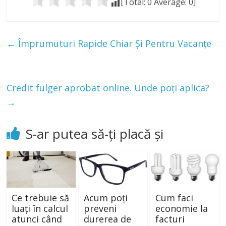
[Total:
0
Average:
0
]
←
Împrumuturi Rapide Chiar Și Pentru Vacanțe
Credit fulger aprobat online. Unde poți aplica?
→
S-ar putea să-ți placă și
Ce trebuie să
Acum poți
Cum faci
luați în calcul
preveni
economie la
atunci când
durerea de
facturi