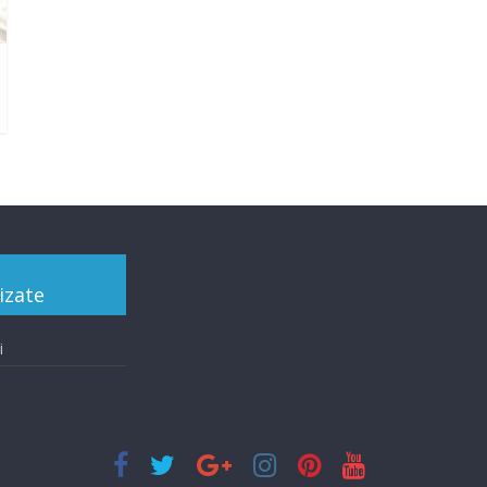
izate
i