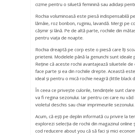
cizme pentru o siluetă feminină sau adidași pent
Rochia voluminoasă este piesă indispensabilă pen
lămâie, roz bonbon, ruginiu, lavandă. Mergi pe con
cășmir și lână. Pe de altă parte, rochiile din măta
pentru viața de noapte.
Rochia dreaptă pe corp este o piesă care îți scoat
prietenii. Modelele până la genunchi sunt ideale
Reține că aceste rochii avantajează siluetele de 
face parte și ea din rochiile drepte. Această est
ideal și pentru o mică rochie neagră (little black 
În ceea ce privește culorile, tendințele sunt clar
va fi regina sezonului. Iar pentru cei care nu văd 
violetul deschis sau chiar imprimeurile sezonului.
Acum, că eșți pe deplin informată cu privire la te
explorezi selecția de rochii din magazinul online ș
cod reducere about you că să faci și mici econom