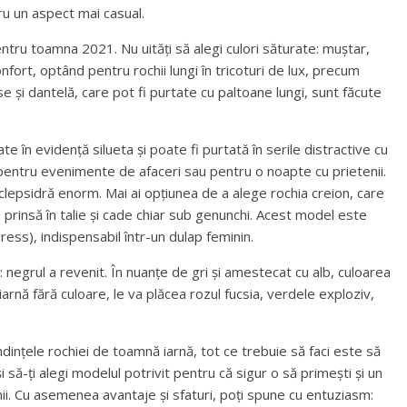
ru un aspect mai casual.
tru toamna 2021. Nu uități să alegi culori săturate: muștar,
fort, optând pentru rochii lungi în tricoturi de lux, precum
se și dantelă, care pot fi purtate cu paltoane lungi, sunt făcute
e în evidență silueta și poate fi purtată în serile distractive cu
 pentru evenimente de afaceri sau pentru o noapte cu prietenii.
clepsidră enorm. Mai ai opțiunea de a alege rochia creion, care
e prinsă în talie și cade chiar sub genunchi. Acest model este
dress), indispensabil într-un dulap feminin.
e: negrul a revenit. În nuanțe de gri și amestecat cu alb, culoarea
iarnă fără culoare, le va plăcea rozul fucsia, verdele exploziv,
ndințele rochiei de toamnă iarnă, tot ce trebuie să faci este să
i să-ți alegi modelul potrivit pentru că sigur o să primești și un
ii. Cu asemenea avantaje și sfaturi, poți spune cu entuziasm: