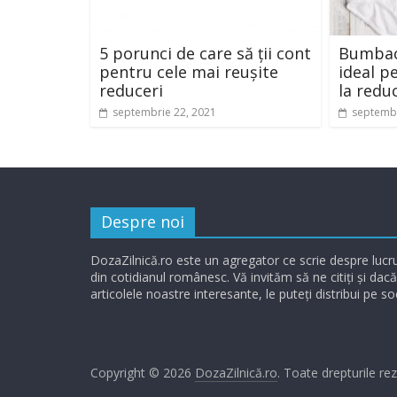
5 porunci de care să ții cont
Bumbacu
pentru cele mai reușite
ideal p
reduceri
la redu
septembrie 22, 2021
septembr
Despre noi
DozaZilnică.ro este un agregator ce scrie despre lucru
din cotidianul românesc. Vă invităm să ne citiți și dacă
articolele noastre interesante, le puteți distribui pe so
Copyright © 2026
DozaZilnică.ro
. Toate drepturile re