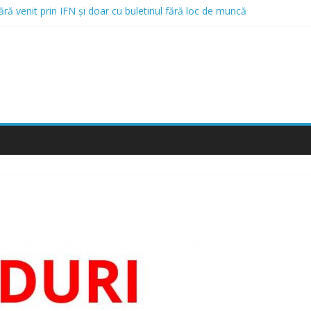
fără venit prin IFN și doar cu buletinul fără loc de muncă
 Mergi la Bellot Restaurant
ă credite online și opțiunea de a obține un credit online fără venit
 Care Acordă Credite cu Istoric Negativ
ici și Rău Platnici prin IFN