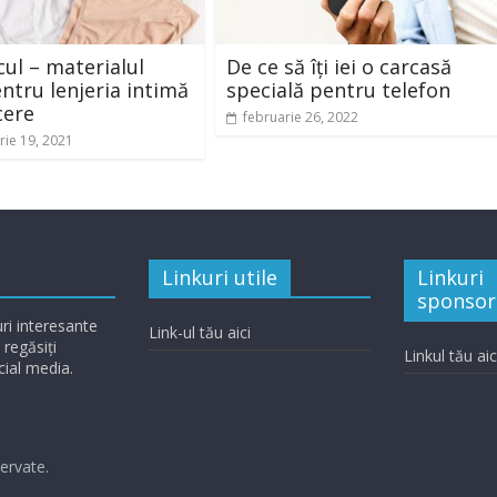
l – materialul
De ce să îți iei o carcasă
entru lenjeria intimă
specială pentru telefon
cere
februarie 26, 2022
ie 19, 2021
Linkuri utile
Linkuri
sponsor
ri interesante
Link-ul tău aici
 regăsiți
Linkul tău aic
cial media.
zervate.