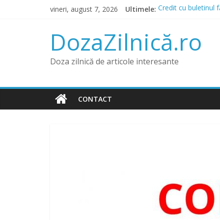
Skip
vineri, august 7, 2026
Ultimele:
Credit cu buletinul 
to
Prânz în Heraklion?
content
Lista IFN care acord
DozaZilnică.ro
Băncile și IFN-urile
Credit pentru Datorn
Doza zilnică de articole interesante
CONTACT