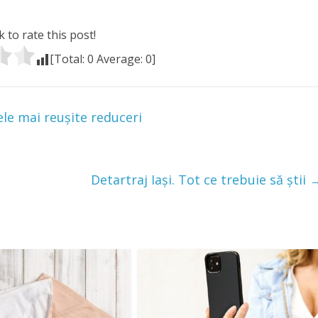
k to rate this post!
[Total:
0
Average:
0
]
ele mai reușite reduceri
Detartraj Iași. Tot ce trebuie să știi