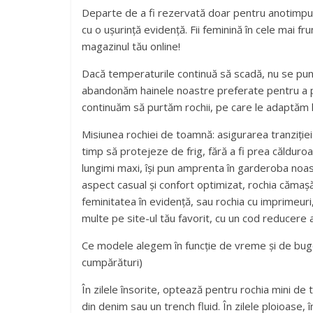
Departe de a fi rezervată doar pentru anotimpul
cu o ușurință evidență. Fii feminină în cele mai f
magazinul tău online!
Dacă temperaturile continuă să scadă, nu se pune
abandonăm hainele noastre preferate pentru a p
continuăm să purtăm rochii, pe care le adaptăm l
Misiunea rochiei de toamnă: asigurarea tranziției î
timp să protejeze de frig, fără a fi prea călduroa
lungimi maxi, își pun amprenta în garderoba noa
aspect casual și confort optimizat, rochia cămașă
feminitatea în evidență, sau rochia cu imprimeuri
multe pe site-ul tău favorit, cu un cod reducere
Ce modele alegem în funcție de vreme și de buget
cumpărături)
În zilele însorite, optează pentru rochia mini de 
din denim sau un trench fluid. În zilele ploioase