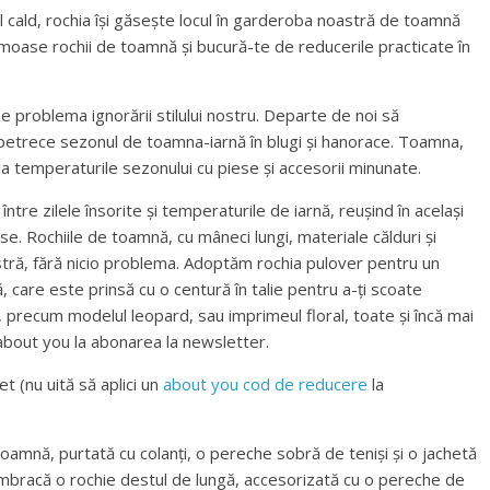
 cald, rochia își găsește locul în garderoba noastră de toamnă
rumoase rochii de toamnă și bucură-te de reducerile practicate în
 problema ignorării stilului nostru. Departe de noi să
etrece sezonul de toamna-iarnă în blugi și hanorace. Toamna,
a temperaturile sezonului cu piese și accesorii minunate.
ntre zilele însorite și temperaturile de iarnă, reușind în același
se. Rochiile de toamnă, cu mâneci lungi, materiale călduri și
stră, fără nicio problema. Adoptăm rochia pulover pentru un
, care este prinsă cu o centură în talie pentru a-ți scoate
, precum modelul leopard, sau imprimeul floral, toate și încă mai
 about you la abonarea la newsletter.
 (nu uită să aplici un
about you cod de reducere
la
toamnă, purtată cu colanți, o pereche sobră de teniși și o jachetă
, îmbracă o rochie destul de lungă, accesorizată cu o pereche de