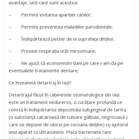
avantaje. Iată care sunt acestea:
–
Permite evitarea apariției cariilor;
–
Permite prevenirea maladiilor parodontale;
–
Îndepărtează petele de la suprafața dinților;
–
Previne respirația urât mirositoare;
–
Ne ajută să economisim bani pe care i-am da pe
eventualele tratamente dentare;
Ce înseamnă detartraj în Iași?
Detartrajul făcut în cabinetele stomatologice din Iași
este un tratament nedureros, o curățare profundă ce
constă în îndepărtarea depozitului subgingival de tartru
(o substanță calcaroasă de culoare gălbuie, negricoasă )
care se depune de obicei pe coroana dinților) cu ajutorul
unui aparat cu ultrasunete. Placa bacteriana care