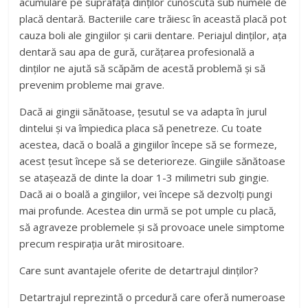
acumulare pe suprafața dinților cunoscută sub numele de
placă dentară. Bacteriile care trăiesc în această placă pot
cauza boli ale gingiilor și carii dentare. Periajul dinților, ața
dentară sau apa de gură, curățarea profesională a
dinților ne ajută să scăpăm de acestă problemă și să
prevenim probleme mai grave.
Dacă ai gingii sănătoase, țesutul se va adapta în jurul
dintelui și va împiedica placa să penetreze. Cu toate
acestea, dacă o boală a gingiilor începe să se formeze,
acest țesut începe să se deterioreze. Gingiile sănătoase
se atașează de dinte la doar 1-3 milimetri sub gingie.
Dacă ai o boală a gingiilor, vei începe să dezvolți pungi
mai profunde. Acestea din urmă se pot umple cu placă,
să agraveze problemele și să provoace unele simptome
precum respirația urât mirositoare.
Care sunt avantajele oferite de detartrajul dinților?
Detartrajul reprezintă o prcedură care oferă numeroase