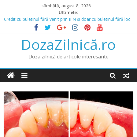
Skip
sâmbătă, august 8, 2026
to
Ultimele:
content
Credit cu buletinul fără venit prin IFN și doar cu buletinul fără loc
de muncă
Prânz în Heraklion? Mergi la Bellot Restaurant
DozaZilnică.ro
Lista IFN care acordă credite online și opțiunea de a obține un
credit online fără venit
Băncile și IFN-urile Care Acordă Credite cu Istoric Negativ
Doza zilnică de articole interesante
Credit pentru Datornici și Rău Platnici prin IFN