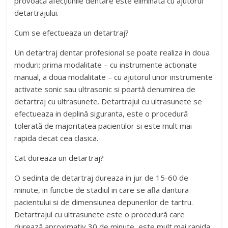
provoacă afecțiunile dentare este eliminată cu ajutorul
detartrajului.
Cum se efectueaza un detartraj?
Un detartraj dentar profesional se poate realiza in doua
moduri: prima modalitate – cu instrumente actionate
manual, a doua modalitate – cu ajutorul unor instrumente
activate sonic sau ultrasonic si poartă denumirea de
detartraj cu ultrasunete. Detartrajul cu ultrasunete se
efectueaza in deplină siguranta, este o procedură
tolerată de majoritatea pacientilor si este mult mai
rapida decat cea clasica.
Cat dureaza un detartraj?
O sedinta de detartraj dureaza in jur de 15-60 de
minute, in functie de stadiul in care se afla dantura
pacientului si de dimensiunea depunerilor de tartru.
Detartrajul cu ultrasunete este o procedură care
durează aproximativ 30 de minute, este mult mai rapida