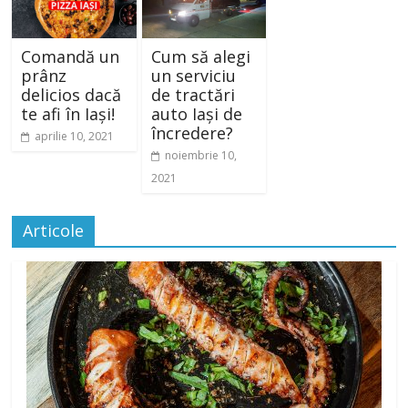
Comandă un
Cum să alegi
prânz
un serviciu
delicios dacă
de tractări
te afi în Iași!
auto Iași de
încredere?
aprilie 10, 2021
noiembrie 10,
2021
Articole