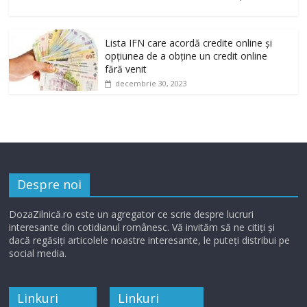
Lista IFN care acordă credite online și
opțiunea de a obține un credit online
fără venit
decembrie 30, 2023
Despre noi
DozaZilnică.ro este un agregator ce scrie despre lucruri
interesante din cotidianul românesc. Vă invităm să ne citiți și
dacă regăsiți articolele noastre interesante, le puteți distribui pe
social media.
Linkuri
Linkuri