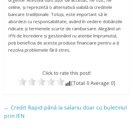
urgente. Acestea sunt ușor de accesat, fie fizic, fie
online, și reprezintă o alternativă viabilă la creditele
bancare tradiționale. Totuși, este important să le
abordezi cu responsabilitate, având în vedere dobânzile
ridicate și termenele scurte de rambursare. Alegând un
IFN de încredere și gestionând cu atenție împrumutul,
poți beneficia de aceste produse financiare pentru a-ți
rezolva problemele fără stres.
Click to rate this post!
[Total:
0
Average:
0
]
←
Credit Rapid până la salariu doar cu buletinul
prin IFN