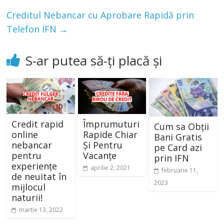
Creditul Nebancar cu Aprobare Rapidă prin
Telefon IFN
→
S-ar putea să-ți placă și
Credit rapid
Împrumuturi
Cum sa Obții
online
Rapide Chiar
Bani Gratis
nebancar
Și Pentru
pe Card azi
pentru
Vacanțe
prin IFN
experiențe
aprilie 2, 2021
februarie 11,
de neuitat în
2023
mijlocul
naturii!
martie 13, 2022