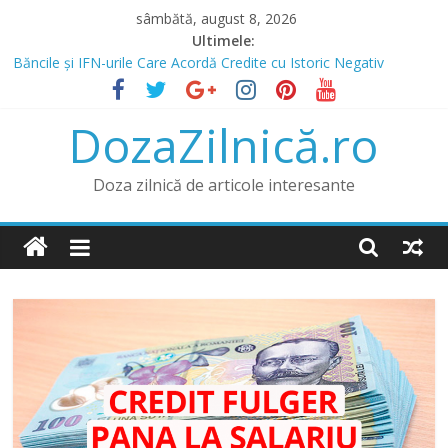
Skip
sâmbătă, august 8, 2026
to
Ultimele:
content
Băncile și IFN-urile Care Acordă Credite cu Istoric Negativ
Credit pentru Datornici și Rău Platnici prin IFN
Credit cu buletinul fără venit prin IFN și doar cu buletinul fără loc
DozaZilnică.ro
de muncă
Prânz în Heraklion? Mergi la Bellot Restaurant
Lista IFN care acordă credite online și opțiunea de a obține un
Doza zilnică de articole interesante
credit online fără venit