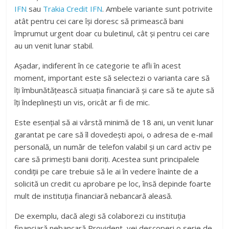
IFN
sau
Trakia Credit IFN
. Ambele variante sunt potrivite
atât pentru cei care își doresc să primească bani
împrumut urgent doar cu buletinul, cât și pentru cei care
au un venit lunar stabil.
Așadar, indiferent în ce categorie te afli în acest
moment, important este să selectezi o varianta care să
îți îmbunătățească situația financiară și care să te ajute să
îți îndeplinești un vis, oricât ar fi de mic.
Este esențial să ai vârstă minimă de 18 ani, un venit lunar
garantat pe care să îl dovedești apoi, o adresa de e-mail
personală, un număr de telefon valabil și un card activ pe
care să primești banii doriți. Acestea sunt principalele
condiții pe care trebuie să le ai în vedere înainte de a
solicită un credit cu aprobare pe loc, însă depinde foarte
mult de instituția financiară nebancară aleasă.
De exemplu, dacă alegi să colaborezi cu instituția
financiară nebancară Provident, vei descoperi o serie de