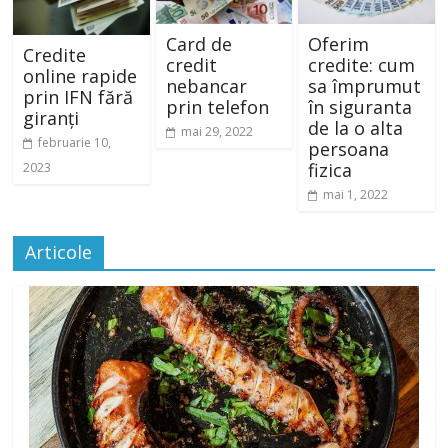
Card de
Oferim
Credite
credit
credite: cum
online rapide
nebancar
sa împrumut
prin IFN fără
prin telefon
în siguranta
giranți
de la o alta
mai 29, 2022
februarie 10,
persoana
fizica
2023
mai 1, 2022
Articole