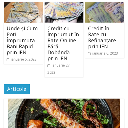
Unde și Cum
Credit cu
Credit în
Poți
Împrumut în
Rate cu
Împrumuta
Rate Online
Refinanțare
Bani Rapid
Fără
prin IFN
prin IFN
Dobândă
ianuarie 6, 2023
prin IFN
ianuarie 5, 2023
ianuarie 27,
2023
Articole