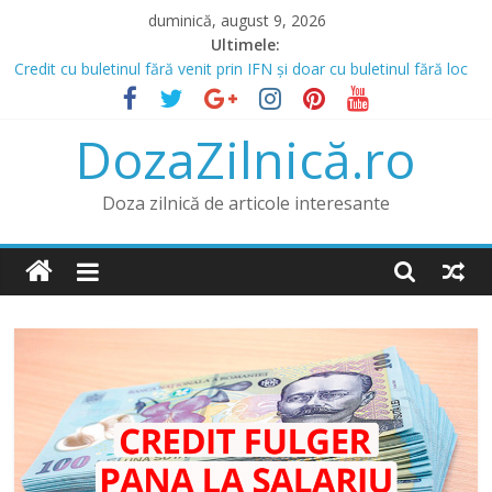
Skip
duminică, august 9, 2026
to
Ultimele:
content
Credit cu buletinul fără venit prin IFN și doar cu buletinul fără loc
de muncă
Prânz în Heraklion? Mergi la Bellot Restaurant
DozaZilnică.ro
Lista IFN care acordă credite online și opțiunea de a obține un
credit online fără venit
Băncile și IFN-urile Care Acordă Credite cu Istoric Negativ
Doza zilnică de articole interesante
Credit pentru Datornici și Rău Platnici prin IFN