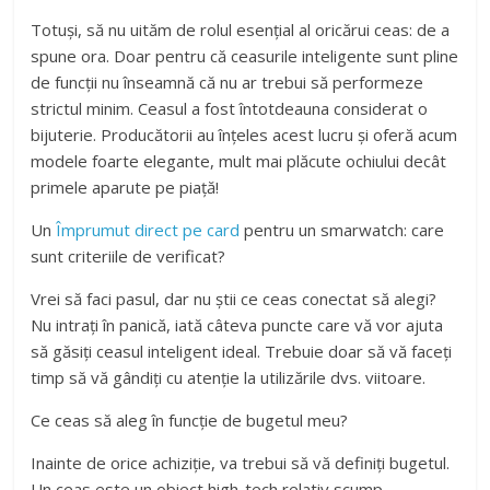
Totuși, să nu uităm de rolul esențial al oricărui ceas: de a
spune ora. Doar pentru că ceasurile inteligente sunt pline
de funcții nu înseamnă că nu ar trebui să performeze
strictul minim. Ceasul a fost întotdeauna considerat o
bijuterie. Producătorii au înțeles acest lucru și oferă acum
modele foarte elegante, mult mai plăcute ochiului decât
primele aparute pe piață!
Un
Împrumut direct pe card
pentru un smarwatch: care
sunt criteriile de verificat?
Vrei să faci pasul, dar nu știi ce ceas conectat să alegi?
Nu intrați în panică, iată câteva puncte care vă vor ajuta
să găsiți ceasul inteligent ideal. Trebuie doar să vă faceți
timp să vă gândiți cu atenție la utilizările dvs. viitoare.
Ce ceas să aleg în funcție de bugetul meu?
Inainte de orice achiziție, va trebui să vă definiți bugetul.
Un ceas este un obiect high-tech relativ scump,