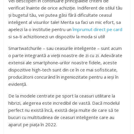
Vei descoperi in continuare principalele criterii de
verificat înainte de orice achiziție. Indiferent de stilul tău
și bugetul tău, vei putea găsi fără dificultate ceasul
inteligent al visurilor tale! Merita sa faci un mic efort, sa
apelezi la o institutie pentru un
împrumut direct pe card
si sa-ti achizitionezi un dispozitiv la moda si util!
Smartwatchurile – sau ceasurile inteligente – sunt acum
o parte integrantă a vieții noastre de zi cu zi. Adevărate
extensii ale smartphone-urilor noastre fidele, aceste
dispozitive high-tech sunt din ce în ce mai sofisticate,
producătorii concurând în ingeniozitate pentru a ieși în
evidență.
De la modele centrate pe sport la ceasuri utilitare la
hibrizi, alegerea este incredibil de vastă. Dacă modelul
perfect nu există încă, există deja multe de care să te
bucuri cu multitudinea de ceasuri inteligente care au
aparut pe piața în 2022.