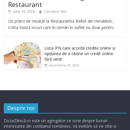
Restaurant
iunie 29, 2026
Cervatiuc Alin
Un prânz de neuitat la Restaurantul Bellot din Heraklion,
Creta Există locuri care îți rămân în suflet nu doar pentru
Lista IFN care acordă credite online și
opțiunea de a obține un credit online
fără venit
decembrie 30, 2023
Despre noi
DozaZilnică.ro este un agregator ce scrie despre lucruri
interesante din cotidianul românesc. Vă invităm să ne citiți și