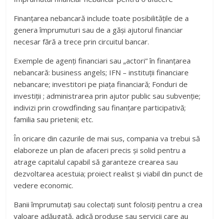
Finanțarea nebancară include toate posibilitățile de a
genera împrumuturi sau de a găși ajutorul financiar
necesar fără a trece prin circuitul bancar.
Exemple de agenți financiari sau „actori” în finanțarea
nebancară: business angels; IFN – instituții financiare
nebancare; investitori pe piața financiară; Fonduri de
investiții ; administrarea prin ajutor public sau subvenție;
indivizi prin crowdfinding sau finanțare participativă;
familia sau prietenii; etc.
În oricare din cazurile de mai sus, compania va trebui să
elaboreze un plan de afaceri precis și solid pentru a
atrage capitalul capabil să garanteze crearea sau
dezvoltarea acestuia; proiect realist și viabil din punct de
vedere economic.
Banii împrumutați sau colectați sunt folosiți pentru a crea
valoare adăugată, adică produse sau servicii care au