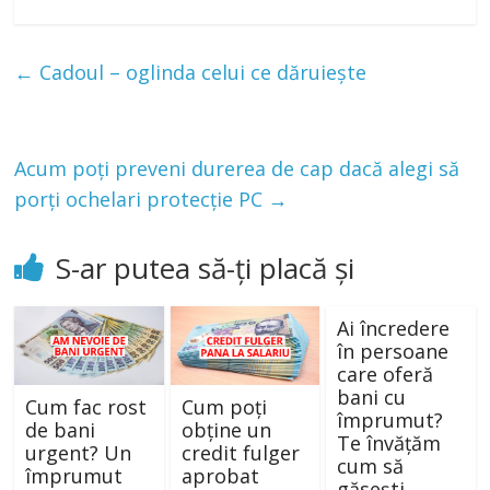
←
Cadoul – oglinda celui ce dăruiește
Acum poți preveni durerea de cap dacă alegi să
porți ochelari protecție PC
→
S-ar putea să-ți placă și
Ai încredere
în persoane
care oferă
bani cu
Cum fac rost
Cum poți
împrumut?
de bani
obține un
Te învățăm
urgent? Un
credit fulger
cum să
împrumut
aprobat
găsești