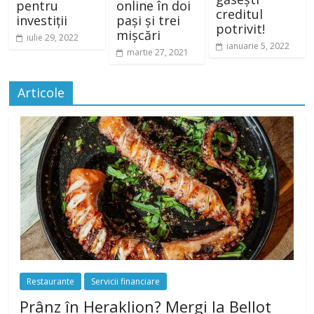
pentru
online în doi
creditul
investiții
pași și trei
potrivit!
mișcări
iulie 29, 2022
ianuarie 5, 2022
martie 27, 2021
Articole
Restaurante
Servicii financiare
Prânz în Heraklion? Mergi la Bellot