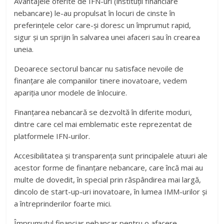
Avantajele oferite de IFN-uri (instituții financiare
nebancare) le-au propulsat în locuri de cinste în
preferințele celor care-și doresc un împrumut rapid,
sigur și un sprijin în salvarea unei afaceri sau în crearea
uneia.
Deoarece sectorul bancar nu satisface nevoile de
finanțare ale companiilor tinere inovatoare, vedem
apariția unor modele de înlocuire.
Finanțarea nebancară se dezvoltă în diferite moduri,
dintre care cel mai emblematic este reprezentat de
platformele IFN-urilor.
Accesibilitatea și transparența sunt principalele atuuri ale
acestor forme de finanțare nebancare, care încă mai au
multe de dovedit, în special prin răspândirea mai largă,
dincolo de start-up-uri inovatoare, în lumea IMM-urilor și
a întreprinderilor foarte mici.
Împrumutul financiar nebancar pentru o afacere