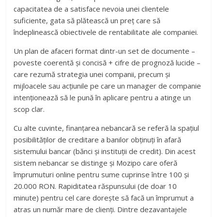
capacitatea de a satisface nevoia unei clientele
suficiente, gata să plătească un preț care să
îndeplinească obiectivele de rentabilitate ale companiei.
Un plan de afaceri format dintr-un set de documente –
poveste coerentă și concisă + cifre de prognoză lucide –
care rezumă strategia unei companii, precum și
mijloacele sau acțiunile pe care un manager de companie
intenționează să le pună în aplicare pentru a atinge un
scop clar.
Cu alte cuvinte, finanțarea nebancară se referă la spațiul
posibilităților de creditare a banilor obținuți în afară
sistemului bancar (bănci și instituții de credit). Din acest
sistem nebancar se distinge și Mozipo care oferă
împrumuturi online pentru sume cuprinse între 100 și
20.000 RON. Rapiditatea răspunsului (de doar 10
minute) pentru cel care dorește să facă un împrumut a
atras un număr mare de clienți. Dintre dezavantajele