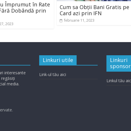
cu Împrumut în Rate
Cum sa Obții Bani Gratis pe
Fără Dobândă prin
Card azi prin IFN
februarie 11, 2023
 27, 2023
Linkuri utile
Linkuri
sponsor
ri interesante
Link-ul tău aici
 regăsiți
Linkul tău aic
cial media.
zervate.