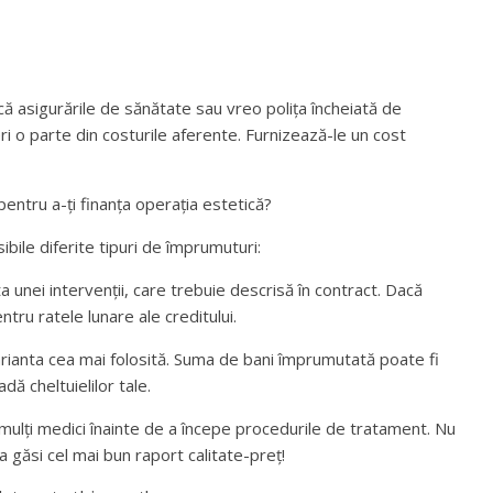
acă asigurările de sănătate sau vreo polița încheiată de
ri o parte din costurile aferente. Furnizează-le un cost
pentru a-ți finanța operația estetică?
sibile diferite tipuri de împrumuturi:
a unei intervenții, care trebuie descrisă în contract. Dacă
ntru ratele lunare ale creditului.
ianta cea mai folosită. Suma de bani împrumutată poate fi
dă cheltuielilor tale.
 mulți medici înainte de a începe procedurile de tratament. Nu
 a găsi cel mai bun raport calitate-preț!