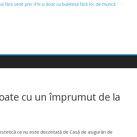
nul fără venit prin IFN și doar cu buletinul fără loc de muncă
on? Mergi la Bellot Restaurant
cordă credite online și opțiunea de a obține un credit online fără venit
rile Care Acordă Credite cu Istoric Negativ
tornici și Rău Platnici prin IFN
toate cu un împrumut de la
 estetică ce nu este decontată de Casă de asigurări de