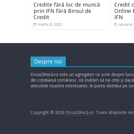
Credite fără loc de muncă
Credit 
prin IFN fără Biroul de
Online 
Credit
IFN
martie 8, 2023
ianuarie
Despre noi
DozaZilnică.ro este un agregator ce scrie despre lucru
din cotidianul românesc. Vă invităm să ne citiți și dacă
articolele noastre interesante, le puteți distribui pe so
Copyright © 2026
DozaZilnică.ro
. Toate drepturile re