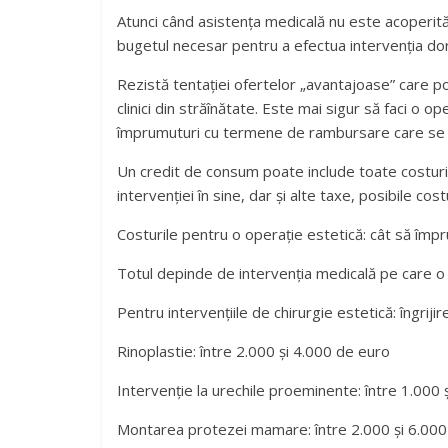
Atunci când asistența medicală nu este acoperită 
bugetul necesar pentru a efectua intervenția do
Rezistă tentației ofertelor „avantajoase” care pot
clinici din străînătate. Este mai sigur să faci o o
împrumuturi cu termene de rambursare care se p
Un credit de consum poate include toate costurile
intervenției în sine, dar și alte taxe, posibile cost
Costurile pentru o operație estetică: cât să împr
Totul depinde de intervenția medicală pe care o 
Pentru intervențiile de chirurgie estetică: îngrij
Rinoplastie: între 2.000 și 4.000 de euro
Intervenție la urechile proeminente: între 1.000 
Montarea protezei mamare: între 2.000 și 6.000