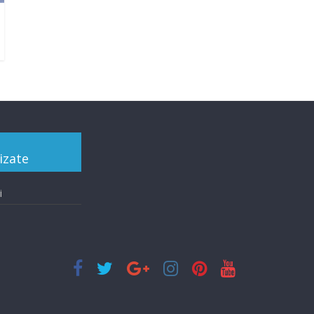
izate
i