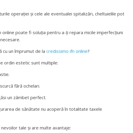
rile operației și cele ale eventualei spitalizări, cheltuielile pot
online poate fi soluția pentru a-ți repara micile imperfecțiuni
e necesare.
ică cu un împrumut de la
credissimo ifn online
?
de ordin estetic sunt multiple:
stie.
escurcă fără ochelari.
 găsi un zâmbet perfect.
sigurarea de sănătate nu acoperă în totalitate taxele
evoilor tale și are multe avantaje: