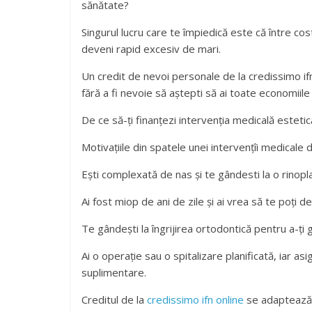
sănătate?
Singurul lucru care te împiedică este că între costu
deveni rapid excesiv de mari.
Un credit de nevoi personale de la credissimo ifn 
fără a fi nevoie să aștepti să ai toate economiil
De ce să-ți finanțezi intervenția medicală estet
Motivațiile din spatele unei intervențîi medicale 
Ești complexată de nas și te gândesti la o rinopla
Ai fost miop de ani de zile și ai vrea să te poți d
Te gândești la îngrijirea ortodontică pentru a-ți
Ai o operație sau o spitalizare planificată, iar a
suplimentare.
Creditul de la
credissimo ifn online
se adaptează n