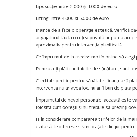
Liposucție: între 2.000 și 4.000 de euro
Lifting: între 4.000 și 5.000 de euro
Înainte de a face o operație estetică, verifică d
angajatorul tău la o rețea privată ar putea acope
aproximativ pentru intervenția planificată.
Ce împrumut de la credissimo ifn online să alegi 
Pentru a-ți plăti cheltuielile de sănătate, sunt po
Creditul specific pentru sănătate: finanțează plat
intervenția nu ar avea loc, nu ai fi bun de plata pe
Împrumutul de nevoi personale: această este var
folosită cum dorești și nu trebuie să prezinți dova
Ia în considerare compararea tarifelor de la mai
ezita să te interesezi și în orașele din jur pentru