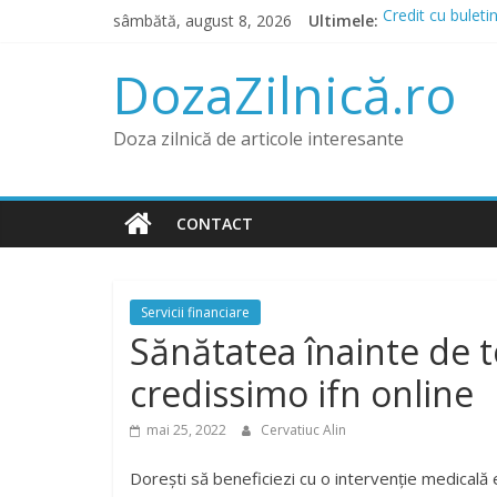
Skip
sâmbătă, august 8, 2026
Ultimele:
Credit cu buleti
to
Prânz în Herakli
content
Lista IFN care a
DozaZilnică.ro
Băncile și IFN-u
Credit pentru Da
Doza zilnică de articole interesante
CONTACT
Servicii financiare
Sănătatea înainte de 
credissimo ifn online
mai 25, 2022
Cervatiuc Alin
Dorești să beneficiezi cu o intervenție medicală