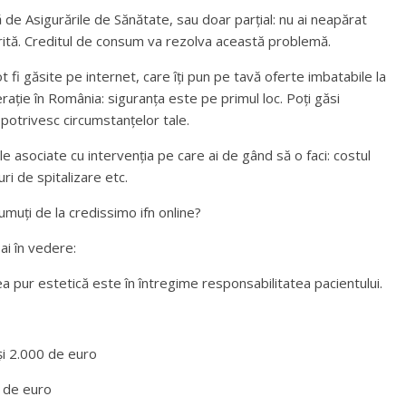
de Asigurările de Sănătate, sau doar parțial: nu ai neapărat
rită. Creditul de consum va rezolva această problemă.
 fi găsite pe internet, care îți pun pe tavă oferte imbatabile la
perație în România: siguranța este pe primul loc. Poți găsi
otrivesc circumstanțelor tale.
 asociate cu intervenția pe care ai de gând să o faci: costul
uri de spitalizare etc.
umuți de la credissimo ifn online?
ai în vedere:
irea pur estetică este în întregime responsabilitatea pacientului.
și 2.000 de euro
 de euro